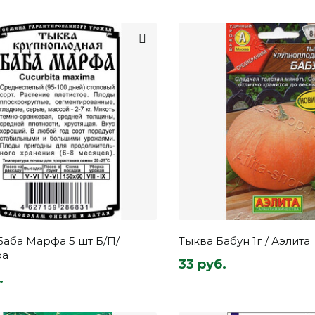
Баба Марфа 5 шт Б/П/
Тыква Бабун 1г / Аэлита
ра
33 руб.
.