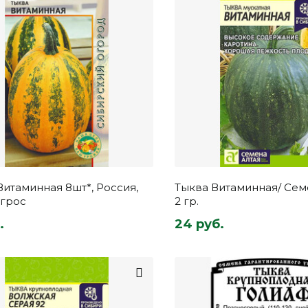
Витаминная 8шт*, Россия,
Тыква Витаминная/ Сем
Агрос
2 гр.
.
24 руб.