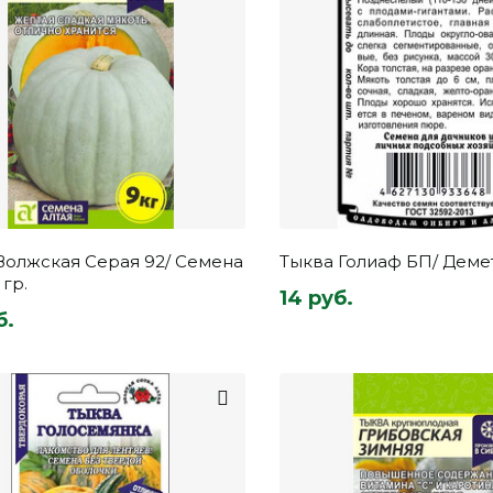
Волжская Серая 92/ Семена
Тыква Голиаф БП/ Деме
 гр.
14 руб.
б.