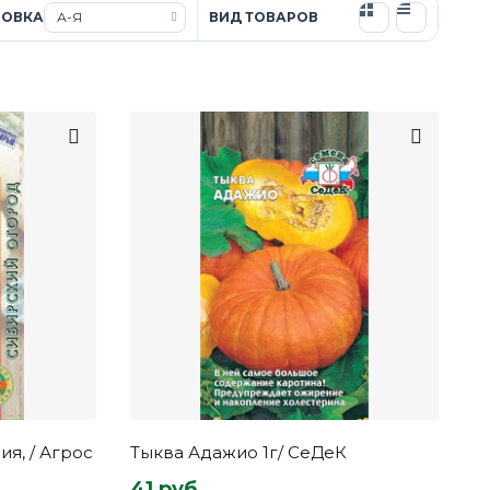
РОВКА
ВИД ТОВАРОВ
ия, / Агрос
Тыква Адажио 1г/ СеДеК
41 руб.