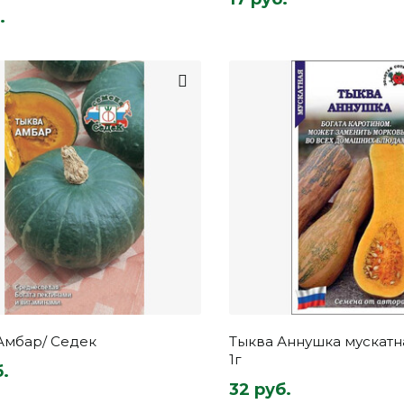
.
Амбар/ Седек
Тыква Аннушка мускатна
1г
б.
32 руб.