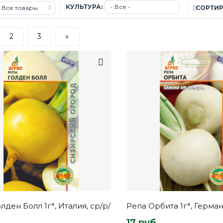
КУЛЬТУРА:
СОРТИ
2
3
»
лден Болл 1г*, Италия, ср/р/
Репа Орбита 1г*, Герман
17 руб.