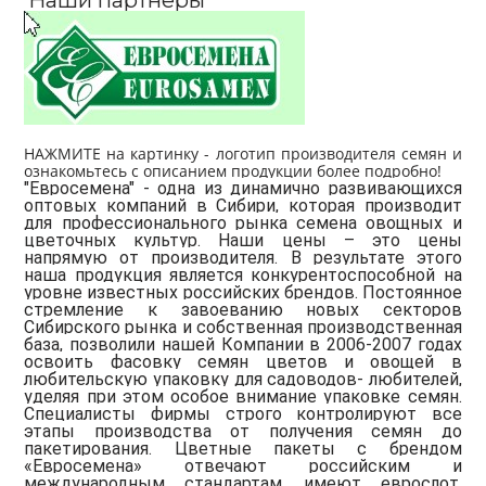
Наши партнеры
НАЖМИТЕ
на картинку - л
оготип производителя семян и
ознакомьт
есь с описанием продукции более подробно!
"Евросемена" - одна из динамично развивающихся
оптовых компаний в Сибири, которая производит
для профессионального рынка семена овощных и
цветочных культур. Наши цены – это цены
напрямую от производителя. В результате этого
наша продукция является конкурентоспособной на
уровне известных российских брендов. Постоянное
стремление к завоеванию новых секторов
Сибирского рынка и собственная производственная
база, позволили нашей Компании в 2006-2007 годах
освоить фасовку семян цветов и овощей в
любительскую упаковку для садоводов- любителей,
уделяя при этом особое внимание упаковке семян.
Специалисты фирмы строго контролируют все
этапы производства от получения семян до
пакетирования. Цветные пакеты с брендом
«Евросемена» отвечают российским и
международным стандартам, имеют еврослот,