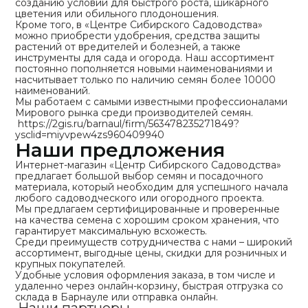
созданию условий для быстрого роста, шикарного
цветения или обильного плодоношения.
Кроме того, в «Центре Сибирского Садоводства»
можно приобрести удобрения, средства защиты
растений от вредителей и болезней, а также
инструменты для сада и огорода. Наш ассортимент
постоянно пополняется новыми наименованиями и
насчитывает только по наличию семян более 10000
наименований.
Мы работаем с самыми известными профессионалами
Мирового рынка среди производителей семян.
https://2gis.ru/barnaul/firm/563478235271849?
ysclid=miyvpew4zs960409940
Наши предложения
Интернет-магазин «Центр Сибирского Садоводства»
предлагает большой выбор семян и посадочного
материала, который необходим для успешного начала
любого садоводческого или огородного проекта.
Мы предлагаем сертифицированные и проверенные
на качества семена с хорошим сроком хранения, что
гарантирует максимальную всхожесть.
Среди преимуществ сотрудничества с нами – широкий
ассортимент, выгодные цены, скидки для розничных и
крупных покупателей.
Удобные условия оформления заказа, в том числе и
удаленно через онлайн-корзину, быстрая отгрузка со
склада в Барнауле или отправка онлайн.