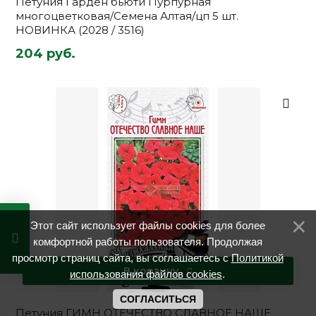
Петуния Гарден бьюти Пурпурная
многоцветковая/Семена Алтая/цп 5 шт.
НОВИНКА (2028 / 3516)
204 руб.
Этот сайт использует файлы cookies для более
комфортной работы пользователя. Продолжая
просмотр страниц сайта, вы соглашаетесь с
Политикой
В корзину
использования файлов cookies
.
СОГЛАСИТЬСЯ
Петуния ГИМН ОТЕЧЕСТВО СЛАВНОЕ НАШЕ