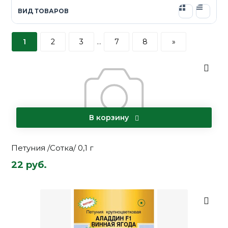
ВИД ТОВАРОВ
1
2
3
...
7
8
»
В корзину
Петуния /Сотка/ 0,1 г
22 руб.