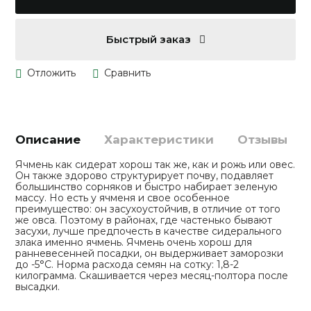
Быстрый заказ
Описание
Характеристики
Отзывы
Ячмень как сидерат хорош так же, как и рожь или овес.
Он также здорово структурирует почву, подавляет
большинство сорняков и быстро набирает зеленую
массу. Но есть у ячменя и свое особенное
преимущество: он засухоустойчив, в отличие от того
же овса. Поэтому в районах, где частенько бывают
засухи, лучше предпочесть в качестве сидерального
злака именно ячмень. Ячмень очень хорош для
ранневесенней посадки, он выдерживает заморозки
до -5°С. Норма расхода семян на сотку: 1,8-2
килограмма. Скашивается через месяц-полтора после
высадки.