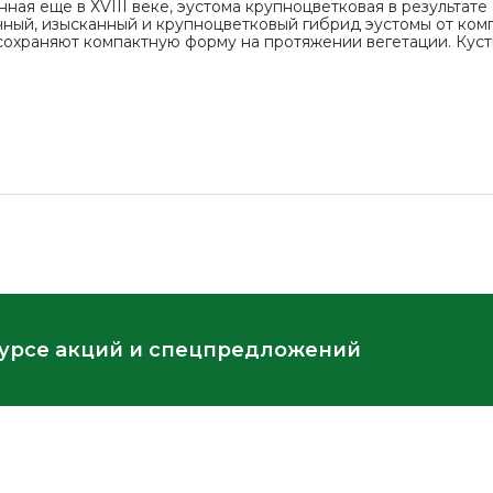
нная еще в ХVIII веке, эустома крупноцветковая в результат
чный, изысканный и крупноцветковый гибрид эустомы от ком
сохраняют компактную форму на протяжении вегетации. Куст
курсе акций и спецпредложений