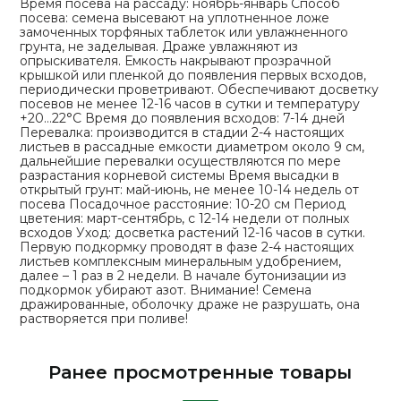
Время посева на рассаду: ноябрь-январь Способ
посева: семена высевают на уплотненное ложе
замоченных торфяных таблеток или увлажненного
грунта, не заделывая. Драже увлажняют из
опрыскивателя. Емкость накрывают прозрачной
крышкой или пленкой до появления первых всходов,
периодически проветривают. Обеспечивают досветку
посевов не менее 12-16 часов в сутки и температуру
+20…22°С Время до появления всходов: 7-14 дней
Перевалка: производится в стадии 2-4 настоящих
листьев в рассадные емкости диаметром около 9 см,
дальнейшие перевалки осуществляются по мере
разрастания корневой системы Время высадки в
открытый грунт: май-июнь, не менее 10-14 недель от
посева Посадочное расстояние: 10-20 см Период
цветения: март-сентябрь, с 12-14 недели от полных
всходов Уход: досветка растений 12-16 часов в сутки.
Первую подкормку проводят в фазе 2-4 настоящих
листьев комплексным минеральным удобрением,
далее – 1 раз в 2 недели. В начале бутонизации из
подкормок убирают азот. Внимание! Семена
дражированные, оболочку драже не разрушать, она
растворяется при поливе!
Ранее просмотренные товары