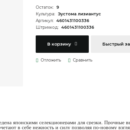
Остаток:
9
Культура:
Эустома лизиантус
Артикул:
4601431100336
Штрихкод:
4601431100336
В корзину
Быстрый з
едена японскими селекционерами для срезки. Прочные в
очетают в себе нежность и силу позволяя по-новому взгл