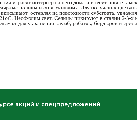
ения украсят интерьер вашего дома и внесут новые крас
улярные поливы и опрыскивания. Для получения цветущи
е присыпают, оставляя на поверхности субстрата, увлаж
-21оС. Необходим свет. Сеянцы пикируют в стадии 2-3-х 
ользуют для украшения клумб, рабаток, бордюров и срезк
курсе акций и спецпредложений