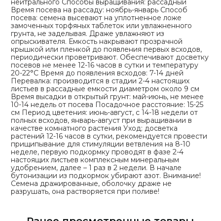
нейтрального Способы выращивания: рассадный
Время посева на рассаду: ноябрь-январь Способ
посева: семена высевают на уплотненное ложе
замоченных торфяных таблеток или увлажненного
грунта, не заделывая. Драже увлажняют из
опрыскивателя. Емкость накрывают прозрачной
крышкой или пленкой до появления первых всходов,
периодически проветривают. Обеспечивают досветку
посевов не менее 12-16 часов в сутки и температуру
20-22°С Время до появления всходов: 7-14 дней
Перевалка: производится в стадии 2-4 настоящих
листьев в рассадные емкости диаметром около 9 см
Время высадки в открытый грунт: май-июнь, не менее
10-14 недель от посева Посадочное расстояние: 15-25
см Период цветения: июнь-август, с 14-18 недели от
полных всходов, январь-август при выращивании в
качестве комнатного растения Уход: досветка
растений 12-16 часов в сутки, рекомендуется провести
прищипывание для стимуляции ветвления на 8-10
неделе, первую подкормку проводят в фазе 2-4
настоящих листьев комплексным минеральным
удобрением, далее – 1 раз в 2 недели. В начале
бутонизации из подкормок убирают азот. Внимание!
Семена дражированные, оболочку драже не
разрушать, она растворяется при поливе!