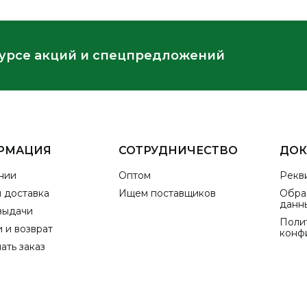
курсе акций и спецпредложений
РМАЦИЯ
СОТРУДНИЧЕСТВО
ДО
нии
Оптом
Рекв
и доставка
Ищем поставщиков
Обра
данн
выдачи
Поли
 и возврат
конф
ать заказ