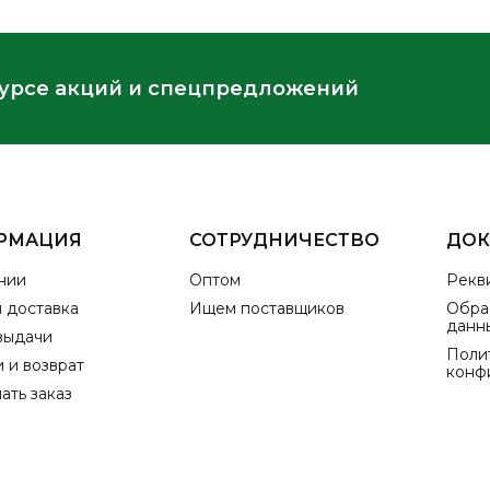
курсе акций и спецпредложений
РМАЦИЯ
СОТРУДНИЧЕСТВО
ДО
нии
Оптом
Рекв
и доставка
Ищем поставщиков
Обра
данн
выдачи
Поли
 и возврат
конф
ать заказ