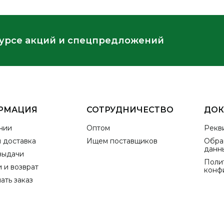
курсе акций и спецпредложений
РМАЦИЯ
СОТРУДНИЧЕСТВО
ДО
нии
Оптом
Рекв
и доставка
Ищем поставщиков
Обра
данн
выдачи
Поли
 и возврат
конф
ать заказ