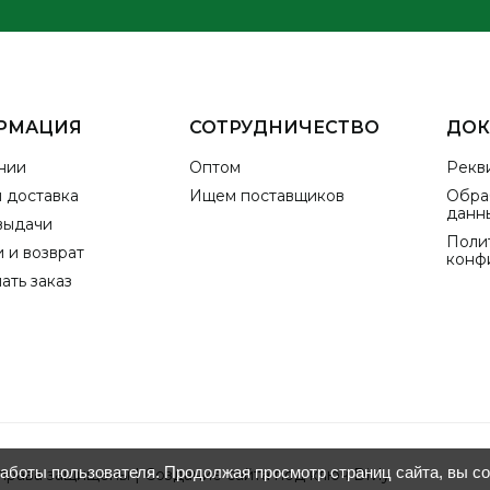
РМАЦИЯ
СОТРУДНИЧЕСТВО
ДО
нии
Оптом
Рекв
и доставка
Ищем поставщиков
Обра
данн
выдачи
Поли
 и возврат
конф
ать заказ
работы пользователя. Продолжая просмотр страниц сайта, вы с
 права защищены |
Создание сайта под ключ Divly