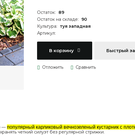
Остаток:
89
Остаток на складе:
90
Культура:
туя западная
Артикул:
В корзину
Быстрый з
)
—
популярный карликовый вечнозеленый кустарник с пло
хранять четкий силуэт без регулярной стрижки.