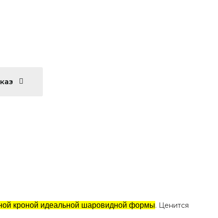
аказ
тной кроной идеальной шаровидной формы
. Ценится