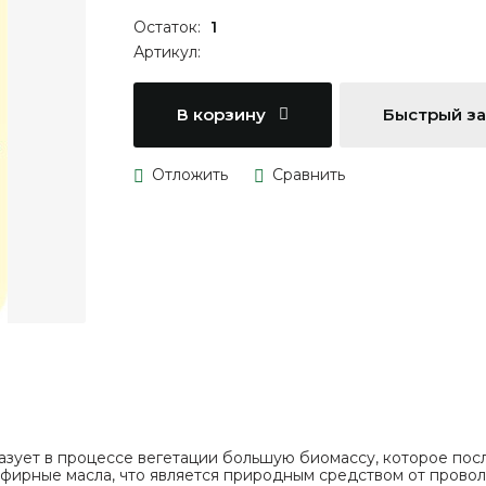
Остаток:
1
Артикул:
В корзину
Быстрый з
разует в процессе вегетации большую биомассу, которое по
эфирные масла, что является природным средством от провол