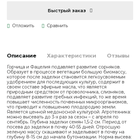
Быстрый заказ
Описание
Характеристики
Отзывы
Горчица и Фацелия подавляет развитие сорняков.
Образует в процессе вегетации большую биомассу,
которое после заделки становится легкоусвояемым
удобрением для последующих культур, содержит в
своем составе эфирные масла, что является
природным средством от проволочника, слизняков,
подавляет развитие гребных инфекций, то же время
повышает численность почвенных микроорганизмов,
что приводит к повышению плодородию земли.
Является ценной медоносной культурой. Агротехника:
можно высевать до 3-х раз за сезон – с апреля по
сентябрь. Глубина заделки семян 1,5-2 см. Период от
посева до заделки в почву 40-55 дней. Отросшую
зеленую массу скашивают и заделывают в почву на
глубину 8-15 см до начала бутонизации. Норма высева: