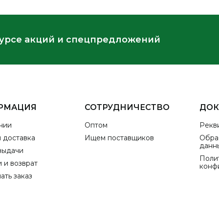
курсе акций и спецпредложений
РМАЦИЯ
СОТРУДНИЧЕСТВО
ДО
нии
Оптом
Рекв
и доставка
Ищем поставщиков
Обра
данн
выдачи
Поли
 и возврат
конф
ать заказ