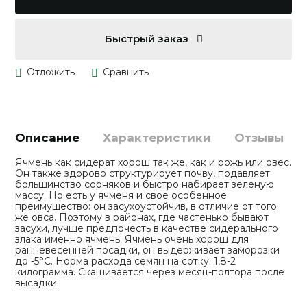
Быстрый заказ
Описание
Характеристики
Отзывы
Ячмень как сидерат хорош так же, как и рожь или овес.
Он также здорово структурирует почву, подавляет
большинство сорняков и быстро набирает зеленую
массу. Но есть у ячменя и свое особенное
преимущество: он засухоустойчив, в отличие от того
же овса. Поэтому в районах, где частенько бывают
засухи, лучше предпочесть в качестве сидерального
злака именно ячмень. Ячмень очень хорош для
ранневесенней посадки, он выдерживает заморозки
до -5°С. Норма расхода семян на сотку: 1,8-2
килограмма. Скашивается через месяц-полтора после
высадки.