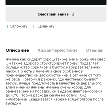
Быстрый заказ
Описание
Характеристики
Отзывы
Ячмень как сидерат хорош так же, как и рожь или овес.
Он также здорово структурирует почву, подавляет
большинство сорняков и быстро набирает зеленую
массу. Но есть у ячменя и свое особенное
преимущество: он засухоустойчив, в отличие от того
же овса. Поэтому в районах, где частенько бывают
засухи, лучше предпочесть в качестве сидерального
злака именно ячмень. Ячмень очень хорош для
ранневесенней посадки, он выдерживает заморозки
до -5°С. Норма расхода семян на сотку: 1,8-2
килограмма. Скашивается через месяц-полтора после
высадки.