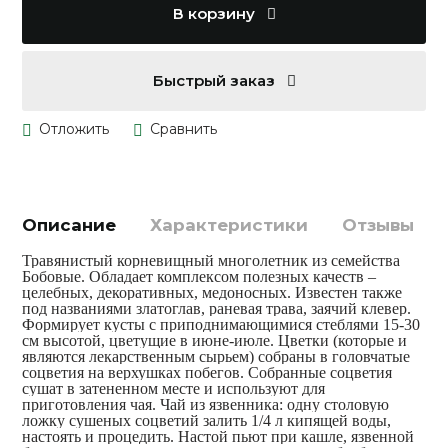
В корзину
Быстрый заказ
Описание
Характеристики
Отзывы
Травянистый корневищный многолетник из семейства
Бобовые. Обладает комплексом полезных качеств –
целебных, декоративных, медоносных. Известен также
под названиями златоглав, раневая трава, заячий клевер.
Формирует кусты с приподнимающимися стеблями 15-30
см высотой, цветущие в июне-июле. Цветки (которые и
являются лекарственным сырьем) собраны в головчатые
соцветия на верхушках побегов. Собранные соцветия
сушат в затененном месте и используют для
приготовления чая. Чай из язвенника: одну столовую
ложку сушеных соцветий залить 1/4 л кипящей воды,
настоять и процедить. Настой пьют при кашле, язвенной