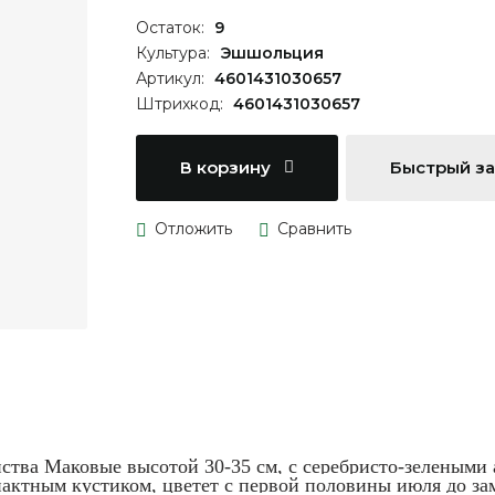
Остаток:
9
Культура:
Эшшольция
Артикул:
4601431030657
Штрихкод:
4601431030657
В корзину
Быстрый з
йства Маковые высотой 30-35 см, с серебристо-зелеными
мпактным кустиком, цветет с первой половины июля до з