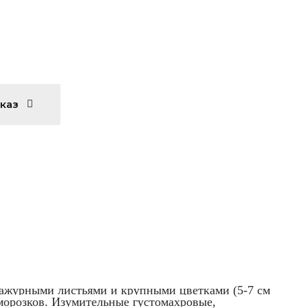
аказ
 ажурными листьями и крупными цветками (5-7 см
аморозков. Изумительные густомахровые,