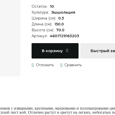
Остаток:
10
Культура:
Эшшольция
Ширина (см):
0.3
Длина (см):
150.0
Высота (см):
70.0
Артикул:
4601729163203
В корзину
Быстрый з
тников с изящными, крупными, махровыми и полумахровыми цвет
-сизой лист вой. Отлично растут и цветут на легких, небогатых 