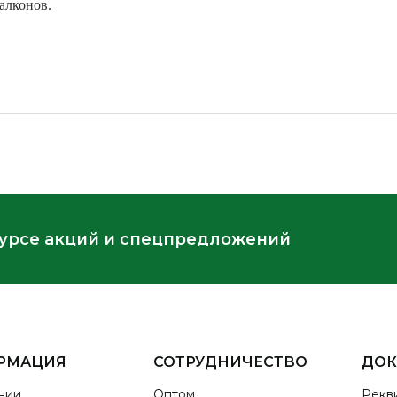
алконов.
курсе акций и спецпредложений
РМАЦИЯ
СОТРУДНИЧЕСТВО
ДО
нии
Оптом
Рекв