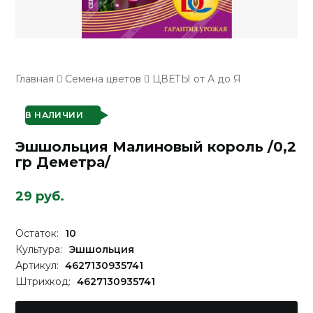
Главная
Семена цветов
ЦВЕТЫ от А до Я
В НАЛИЧИИ
Эшшольция Малиновый король /0,2
гр Деметра/
29 руб.
Остаток:
10
Культура:
Эшшольция
Артикул:
4627130935741
Штрихкод:
4627130935741