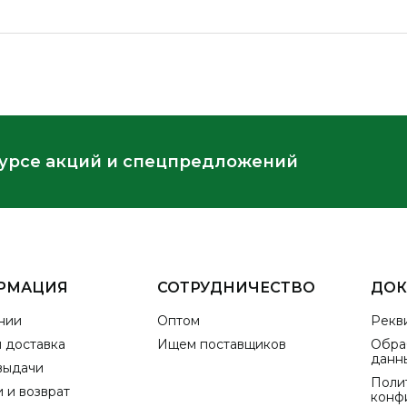
курсе акций и спецпредложений
РМАЦИЯ
СОТРУДНИЧЕСТВО
ДО
нии
Оптом
Рекв
и доставка
Ищем поставщиков
Обра
данн
выдачи
Поли
 и возврат
конф