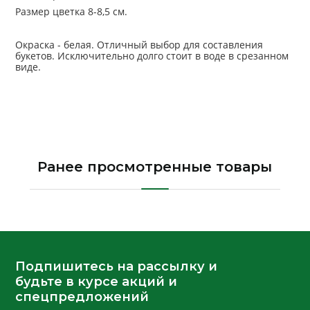
Размер цветка 8-8,5 см.
Окраска - белая. Отличный выбор для составления
букетов. Исключительно долго стоит в воде в срезанном
виде.
ия с элегантными бахромчатыми лепестками.
Длинные, прочные стебли с отличным ветвлением.
Высота растения 80-100 см. Размер цветка 8-8,5 см.
Окраска - белая. Отличный выбор для составления
букетов. Исключительно долго стоит в воде в срезанном
виде.
Ранее просмотренные товары
Подпишитесь на рассылку и
будьте в курсе акций и
спецпредложений