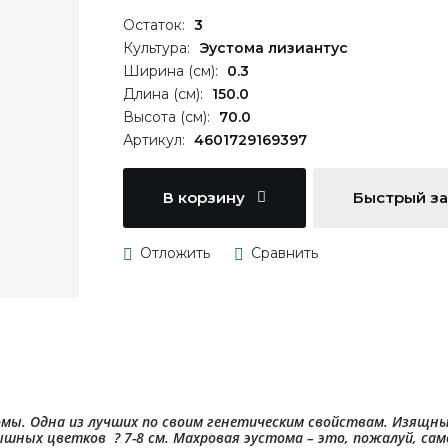
Остаток:
3
Культура:
Эустома лизиантус
Ширина (см):
0.3
Длина (см):
150.0
Высота (см):
70.0
Артикул:
4601729169397
В корзину
Быстрый з
мы. Одна из лучших по своим генетическим свойствам. Изящны
шных цветков ? 7-8 см. Махровая эустома – это, пожалуй, сам