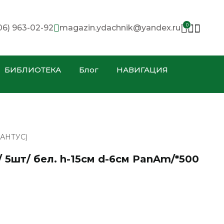
0
06) 963-02-92
magazin.ydachnik@yandex.ru
БИБЛИОТЕКА
Блог
НАВИГАЦИЯ
АНТУС)
 5шт/ бел. h-15см d-6см PanAm/*500