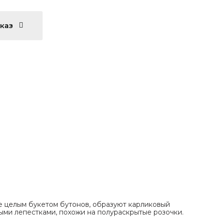
аказ
е целым букетом бутонов, образуют карликовый
ыми лепестками, похожи на полураскрытые розочки.