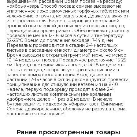
выращивания: рассадный Время посева на рассаду:
ноябрь-январь Способ посева: семена высевают на
уплотненное ложе замоченных торфяных таблеток или
увлажненного грунта, не заделывая. Драже увлажняют
из опрыскивателя. Емкость накрывают прозрачной
крышкой или пленкой до появления первых всходов,
периодически проветривают. Обеспечивают досветку
посевов не менее 12-16 часов в сутки и температуру
22-25°С Время до появления всходов: 7-14 дней
Перевалка: производится в стадии 2-4 настоящих
листьев в рассадные емкости диаметром около 9 см
Время высадки в открытый грунт: май-июнь, не менее
10-14 недель от посева Посадочное расстояние: 15-25
см Период цветения: июнь-август, с 14-18 недели от
полных всходов, январь-август при выращивании в
качестве комнатного растения Уход: досветка
растений 12-16 часов в сутки, рекомендуется провести
прищипывание для стимуляции ветвления на 8-10
неделе, первую подкормку проводят в фазе 2-4
настоящих листьев комплексным минеральным
удобрением, далее – 1 раз в 2 недели. В начале
бутонизации из подкормок убирают азот. Внимание!
Семена дражированные, оболочку не разрушать, она
растворяется при поливе!
Ранее просмотренные товары