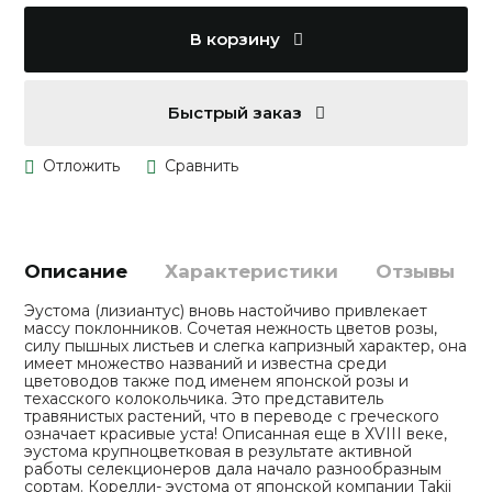
В корзину
Быстрый заказ
Описание
Характеристики
Отзывы
Эустома (лизиантус) вновь настойчиво привлекает
массу поклонников. Сочетая нежность цветов розы,
силу пышных листьев и слегка капризный характер, она
имеет множество названий и известна среди
цветоводов также под именем японской розы и
техасского колокольчика. Это представитель
травянистых растений, что в переводе с греческого
означает красивые уста! Описанная еще в ХVIII веке,
эустома крупноцветковая в результате активной
работы селекционеров дала начало разнообразным
сортам. Корелли- эустома от японской компании Takii