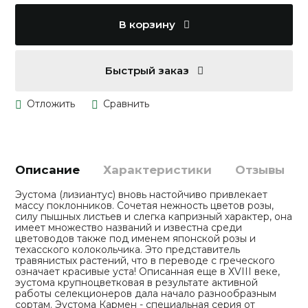
В корзину
Быстрый заказ
Описание
Характеристики
Отзывы
Эустома (лизиантус) вновь настойчиво привлекает
массу поклонников. Сочетая нежность цветов розы,
силу пышных листьев и слегка капризный характер, она
имеет множество названий и известна среди
цветоводов также под именем японской розы и
техасского колокольчика. Это представитель
травянистых растений, что в переводе с греческого
означает красивые уста! Описанная еще в ХVIII веке,
эустома крупноцветковая в результате активной
работы селекционеров дала начало разнообразным
сортам. Эустома Кармен - специальная серия от