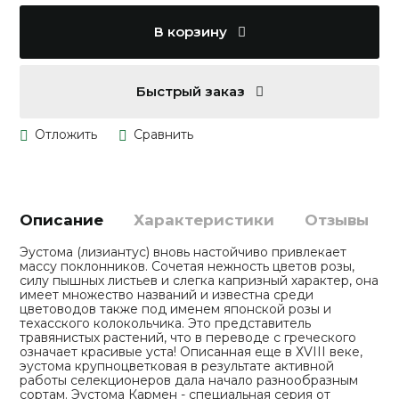
В корзину
Быстрый заказ
Описание
Характеристики
Отзывы
Эустома (лизиантус) вновь настойчиво привлекает
массу поклонников. Сочетая нежность цветов розы,
силу пышных листьев и слегка капризный характер, она
имеет множество названий и известна среди
цветоводов также под именем японской розы и
техасского колокольчика. Это представитель
травянистых растений, что в переводе с греческого
означает красивые уста! Описанная еще в ХVIII веке,
эустома крупноцветковая в результате активной
работы селекционеров дала начало разнообразным
сортам. Эустома Кармен - специальная серия от