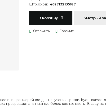
Штрихкод:
4627132135187
В корзину
Быстрый з
нее или оранжерейное для получения срезки. Куст прямост
уска превращаются в пышные белоснежные цветы. В саду исп